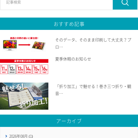
おすすめ記事
そのデータ、そのまま印刷して大丈夫？プ
ロ
…
夏季休暇のお知らせ
「折り加工」で魅せる！巻き三つ折り・観
音
…
アーカイブ
2026年08月 (1)